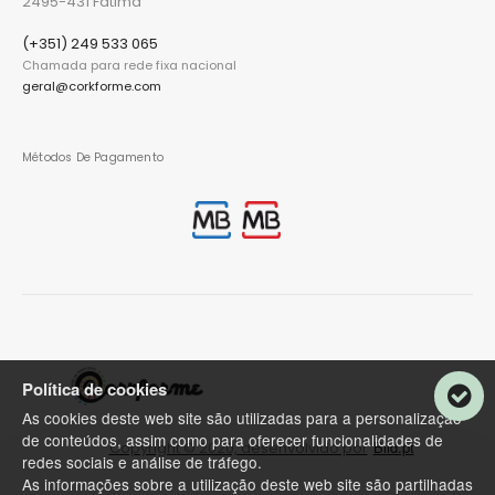
2495-431 Fátima
(+351) 249 533 065
Chamada para rede fixa nacional
geral@corkforme.com
Métodos De Pagamento
Política de cookies
As cookies deste web site são utilizadas para a personalização
de conteúdos, assim como para oferecer funcionalidades de
Bild.pt
Copyright © 2020, desenvolvido por
redes sociais e análise de tráfego.
As informações sobre a utilização deste web site são partilhadas