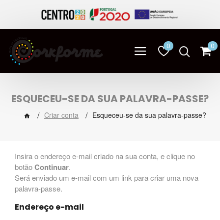
0
0
ESQUECEU-SE DA SUA PALAVRA-PASSE?
Criar conta
Esqueceu-se da sua palavra-passe?
Insira o endereço e-mail criado na sua conta, e clique no
botão
Continuar
.
Será enviado um e-mail com um link para criar uma nova
palavra-passe.
Endereço e-mail