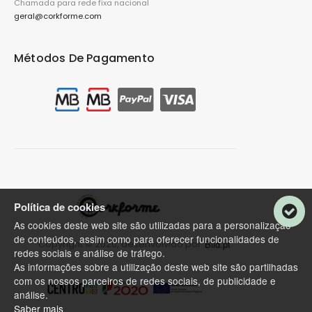
Chamada para rede fixa nacional
geral@corkforme.com
Métodos De Pagamento
Política de cookies
As cookies deste web site são utilizadas para a personalização
de conteúdos, assim como para oferecer funcionalidades de
Copyright © 2020, desenvolvido por
Bild.pt
redes sociais e análise de tráfego.
As informações sobre a utilização deste web site são partilhadas
com os nossos parceiros de redes sociais, de publicidade e
análise.
Saber mais